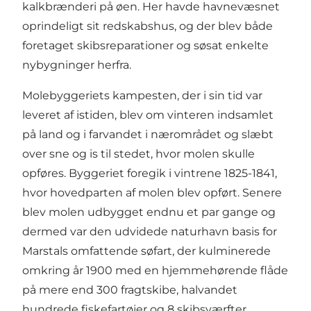
kalkbrænderi på øen. Her havde havnevæsnet
oprindeligt sit redskabshus, og der blev både
foretaget skibsreparationer og søsat enkelte
nybygninger herfra.
Molebyggeriets kampesten, der i sin tid var
leveret af istiden, blev om vinteren indsamlet
på land og i farvandet i nærområdet og slæbt
over sne og is til stedet, hvor molen skulle
opføres. Byggeriet foregik i vintrene 1825-1841,
hvor hovedparten af molen blev opført. Senere
blev molen udbygget endnu et par gange og
dermed var den udvidede naturhavn basis for
Marstals omfattende søfart, der kulminerede
omkring år 1900 med en hjemmehørende flåde
på mere end 300 fragtskibe, halvandet
hundrede fiskefartøjer og 8 skibsværfter.