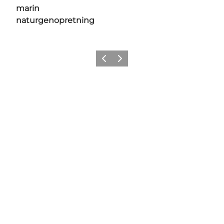
marin
naturgenopretning
Forrige
Næste
Følg med og del dine øjeblikke
fra Geoparken