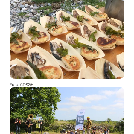
Foto
:
GDSØH