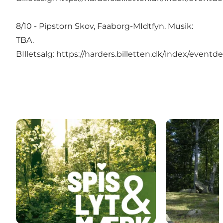
8/10 - Pipstorn Skov, Faaborg-MIdtfyn. Musik:
TBA.
BIlletsalg:
https://harders.billetten.dk/index/eventd
Spis, Lyt & Mærk - Strynø 17. sept. 2023
Spis, Lyt & Mæ