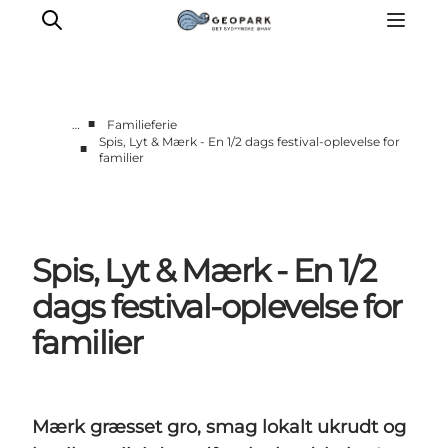
■
…
Familieferie
Spis, Lyt & Mærk - En 1/2 dags festival-oplevelse for
■
familier
Aktiviteter
Udforsk
Geologi
Lyd
Spis, Lyt & Mærk - En 1/2
Video
dags festival-oplevelse for
Om
familier
Mærk græsset gro, smag lokalt ukrudt og