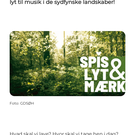
lyt til musik i de sydfynske landskaber!
Foto
:
GDSØH
Hvad skal vi lave? Hvor skal vi tage hen i dag?