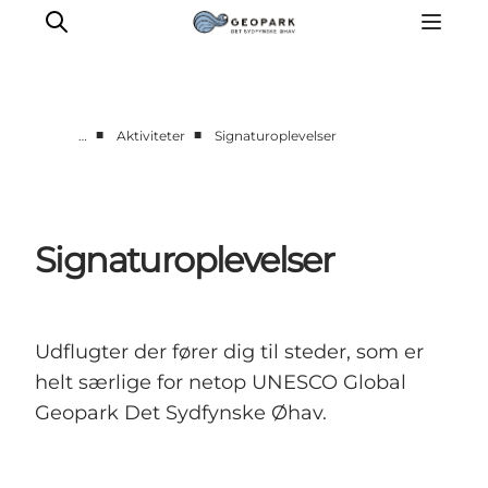
■
■
…
Aktiviteter
Signaturoplevelser
Aktiviteter
Udforsk
Geologi
Signaturoplevelser
Lyd
Video
Om
Udflugter der fører dig til steder, som er
helt særlige for netop UNESCO Global
Geopark Det Sydfynske Øhav.