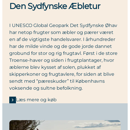
Den Sydfynske Æbletur
I UNESCO Global Geopark Det Sydfynske Øhav
har netop frugter som æbler og pærer været
en af de vigtigste handelsvarer. I århundreder
har de milde vinde og de gode jorde dannet
grobund for stor og rig frugtavl. Først i de store
Troense-haver og siden i frugtplantager, hvor
æblerne blev kysset af solen, plukket af
skipperkoner og frugtavlere, for siden at blive
sendt med “pæreskuder” til Københavns
voksende og sultne befolkning.
Læs mere og køb