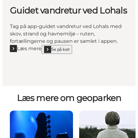
Guidet vandretur ved Lohals
Tag på app-guidet vandretur ved Lohals med
skov, strand og havnemiljø – ruten,
fortællingerne og pausen er samlet i appen.
Læs mere
Se på kort
Læs mere "Guidet vandretur ved Lohals"
show Guidet vandretur ved Lohals on_map
Læs mere om geoparken