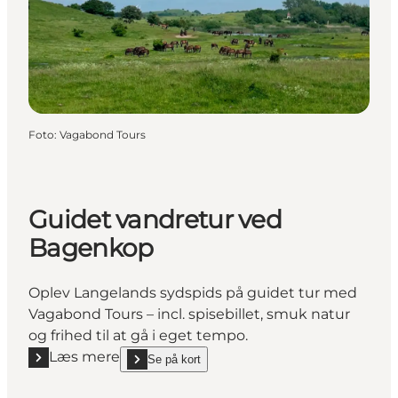
Foto
:
Vagabond Tours
Guidet vandretur ved
Bagenkop
Oplev Langelands sydspids på guidet tur med
Vagabond Tours – incl. spisebillet, smuk natur
og frihed til at gå i eget tempo.
Læs mere
Se på kort
Læs mere "Guidet vandretur ved Bagenkop"
show Guidet vandretur ved Bagenkop on_map