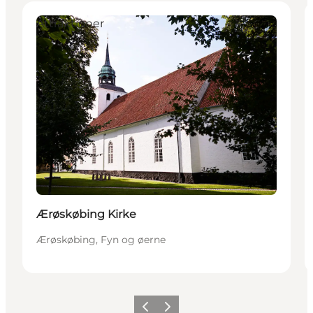
Attraktioner
Ærøskøbing Kirke
Ærøskøbing, Fyn og øerne
Forrige
Næste