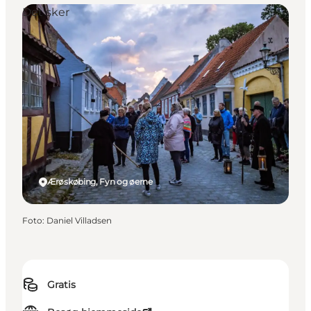
Det sker
Ærøskøbing, Fyn og øerne
Foto
:
Daniel Villadsen
Gratis