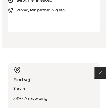
Besøg hjemmeside
Venner, Min partner, Mig selv
Find vej
Torvet
5970 Ærøskøbing