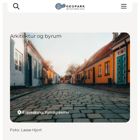
Arkitektur og byrum
Ærøskøbing, Fyn og øerne
Foto
:
Lasse Hjort