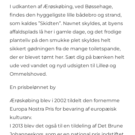
I udkanten af Ærøskøbing, ved Bøssehage,
findes den hyggeligste lille bådebro og strand,
som kaldes ”
Skidten
”. Navnet skyldes, at byens
affaldsplads lå her i gamle dage, og det frodige
planteliv på den smukke plet skyldes helt
sikkert gødningen fra de mange toiletspande,
der er blevet tømt her. Sæt dig på bænken helt
ude ved vandet og nyd udsigten til Lilleø og
Ommelshoved.
En prisbelønnet by
Ærøskøbing blev i 2002 tildelt den fornemme
Europa Nostra Pris
for bevaring af europæisk
kulturarv.
I 2013 blev det også til en tildeling af Det Brune
Johanneskors, som er en national pris indstiftet