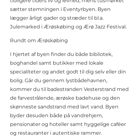
tidligere tiders liv og levned, mens tusmørket
sætter stemningen i Eventyrbyen. Byen
lægger årligt gader og stræder til bl.a.
Julemarked i Ærøskøbing
og
Ærø Jazz Festival
.
Rundt om Ærøskøbing
I hjertet af byen finder du både
bibliotek
,
boghandel samt butikker med lokale
specialiteter og andet godt til dig selv eller din
bolig. Går du gennem
lystbådehavnen
,
kommer du til badestranden
Vesterstrand
med
de farvestrålende, ærøske
badehuse
og den
skønneste sandstrand med lavt vand. Byen
byder desuden både på vandrehjem,
pensionater og hoteller samt hyggelige caféer
og restauranter i autentiske rammer.