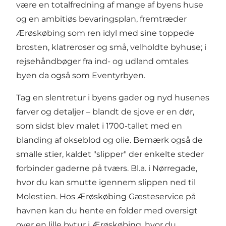
være en totalfredning af mange af byens huse
og en ambitiøs bevaringsplan, fremtræder
Ærøskøbing som ren idyl med sine toppede
brosten, klatreroser og små, velholdte byhuse; i
rejsehåndbøger fra ind- og udland omtales
byen da også som Eventyrbyen.
Tag en slentretur i byens gader og nyd husenes
farver og detaljer – blandt de sjove er en dør,
som sidst blev malet i 1700-tallet med en
blanding af okseblod og olie. Bemærk også de
smalle stier, kaldet "slipper" der enkelte steder
forbinder gaderne på tværs. Bl.a. i Nørregade,
hvor du kan smutte igennem slippen ned til
Molestien. Hos
Ærøskøbing Gæsteservice
på
havnen kan du hente en folder med oversigt
over en lille bytur i Ærøskøbing, hvor du