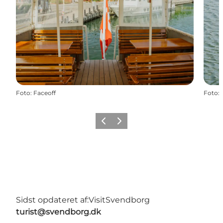
Foto
:
Faceoff
Foto
:
Forrige
Næste
Sidst opdateret af:
VisitSvendborg
turist@svendborg.dk