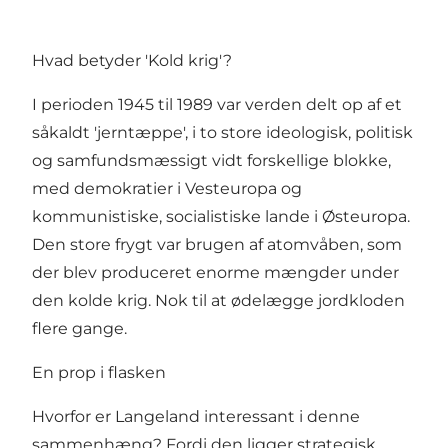
Hvad betyder 'Kold krig'?
I perioden 1945 til 1989 var verden delt op af et
såkaldt 'jerntæppe', i to store ideologisk, politisk
og samfundsmæssigt vidt forskellige blokke,
med demokratier i Vesteuropa og
kommunistiske, socialistiske lande i Østeuropa.
Den store frygt var brugen af atomvåben, som
der blev produceret enorme mængder under
den kolde krig. Nok til at ødelægge jordkloden
flere gange.
En prop i flasken
Hvorfor er Langeland interessant i denne
sammenhæng? Fordi den ligger strategisk