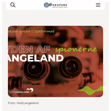
Ture på egen hånd
Foto
:
VisitLangeland