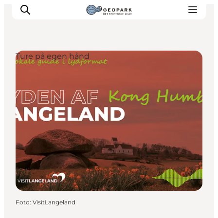
Ture på egen hånd
Foto
:
VisitLangeland