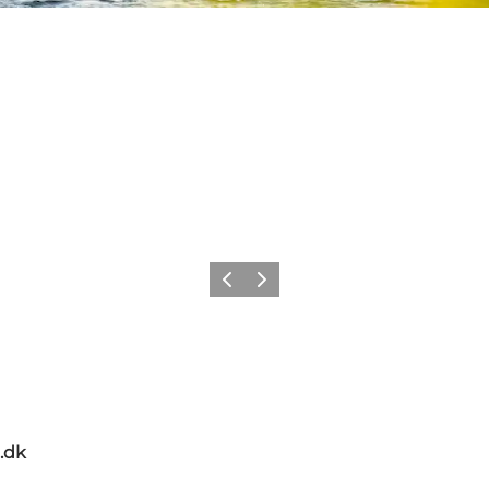
Forrige
Næste
.dk