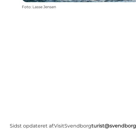
Foto
:
Lasse Jensen
Sidst opdateret af:
VisitSvendborg
turist@svendborg