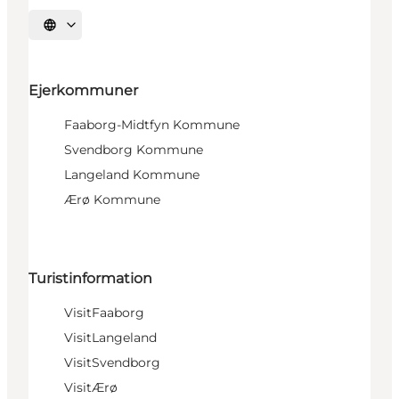
Vælg sprog
Ejerkommuner
Faaborg-Midtfyn Kommune
Svendborg Kommune
Langeland Kommune
Ærø Kommune
Turistinformation
VisitFaaborg
VisitLangeland
VisitSvendborg
VisitÆrø