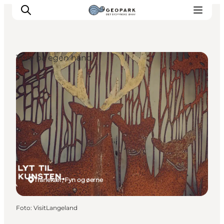
Ture på egen hånd
Tranekær, Fyn og øerne
Foto
:
VisitLangeland