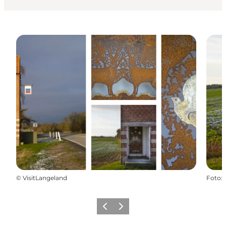
©
VisitLangeland
Foto
:
Forrige
Næste