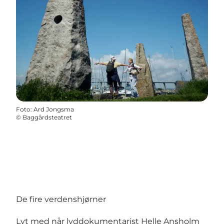
Foto
:
Ard Jongsma
©
Baggårdsteatret
De fire verdenshjørner
Lyt med når lyddokumentarist Helle Ansholm