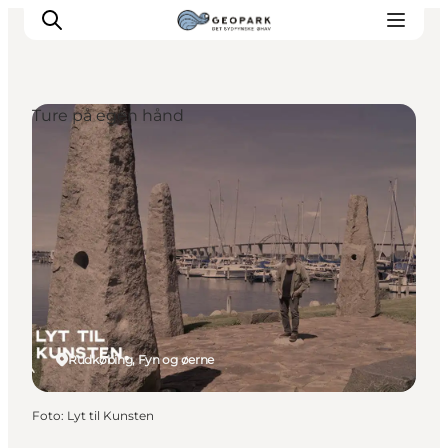
Ture på egen hånd
Rudkøbing, Fyn og øerne
Foto
:
Lyt til Kunsten