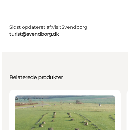
Sidst opdateret af:
VisitSvendborg
turist@svendborg.dk
Relaterede produkter
Attraktioner