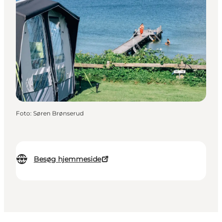
Foto
:
Søren Brønserud
Besøg hjemmeside