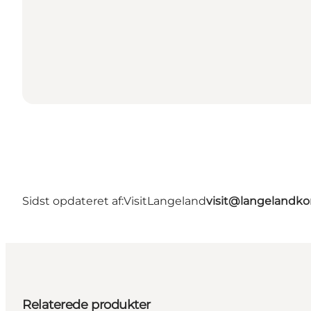
Sidst opdateret af:
VisitLangeland
visit@langeland
Relaterede produkter