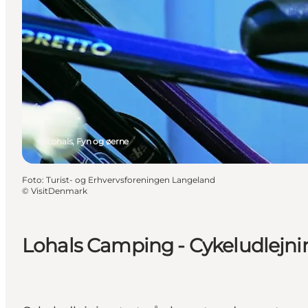
Lohals, Fyn og øerne
Foto
:
Turist- og Erhvervsforeningen Langeland
©
VisitDenmark
Lohals Camping - Cykeludlejni