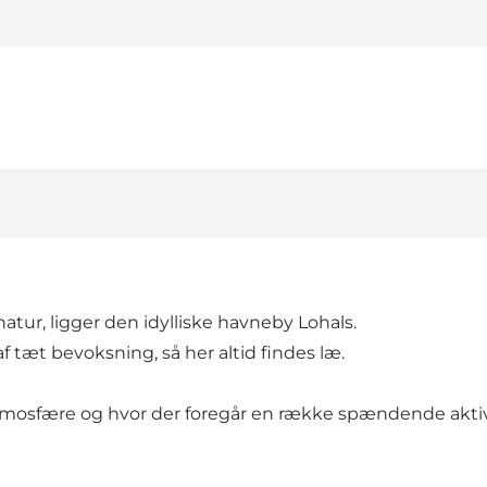
atur, ligger den idylliske havneby Lohals.
 tæt bevoksning, så her altid findes læ.
atmosfære og hvor der foregår en række spændende akt