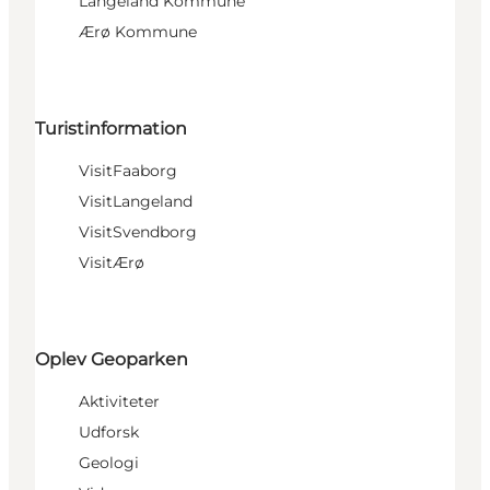
Langeland Kommune
Ærø Kommune
Turistinformation
VisitFaaborg
VisitLangeland
VisitSvendborg
VisitÆrø
Oplev Geoparken
Aktiviteter
Udforsk
Geologi