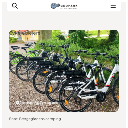
Cykeludlejere
Spodsbjerg, Fyn og øerne
Foto
:
Færgegårdens camping