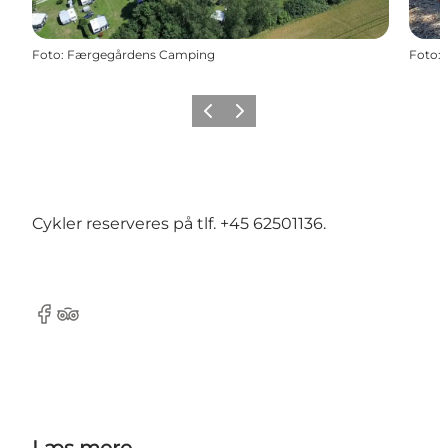
Foto
:
Færgegårdens Camping
Foto
:
Forrige
Næste
Cykler reserveres på tlf. +45 62501136.
Facebook
Tripadvisor
Læs mere