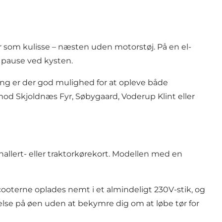
 som kulisse – næsten uden motorstøj. På en el-
n pause ved kysten.
ng er der god mulighed for at opleve både
 Skjoldnæs Fyr, Søbygaard, Voderup Klint eller
allert- eller traktorkørekort. Modellen med en
-scooterne oplades nemt i et almindeligt 230V-stik, og
else på øen uden at bekymre dig om at løbe tør for