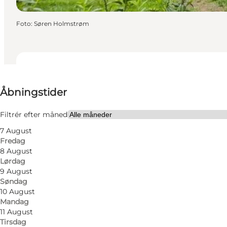
Foto
:
Søren Holmstrøm
Se åbningstider
Åbningstider
Besøg hjemmeside
Venner, Min partner, Mig selv
Filtrér efter måned
7 August
Fredag
8 August
Lørdag
9 August
Søndag
10 August
Mandag
Læs mere
11 August
Tirsdag