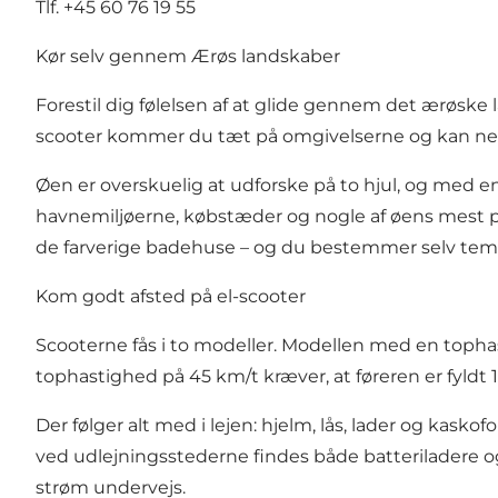
Tlf. +45 60 76 19 55
Kør selv gennem Ærøs landskaber
Forestil dig følelsen af at glide gennem det ærøsk
scooter kommer du tæt på omgivelserne og kan nemt s
Øen er overskuelig at udforske på to hjul, og med 
havnemiljøerne, købstæder og nogle af øens mest 
de farverige badehuse – og du bestemmer selv tem
Kom godt afsted på el-scooter
Scooterne fås i to modeller. Modellen med en tophas
tophastighed på 45 km/t kræver, at føreren er fyldt 1
Der følger alt med i lejen: hjelm, lås, lader og kask
ved udlejningsstederne findes både batteriladere og
strøm undervejs.