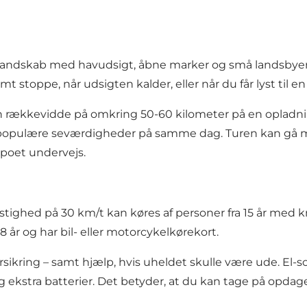
e landskab med havudsigt, åbne marker og små landsbyer
toppe, når udsigten kalder, eller når du får lyst til e
en rækkevidde på omkring 50-60 kilometer på en opladni
populære seværdigheder på samme dag. Turen kan gå mod
poet undervejs.
tighed på 30 km/t kan køres af personer fra 15 år med kn
8 år og har bil- eller motorcykelkørekort.
oforsikring – samt hjælp, hvis uheldet skulle være ude. El
 ekstra batterier. Det betyder, at du kan tage på opdag