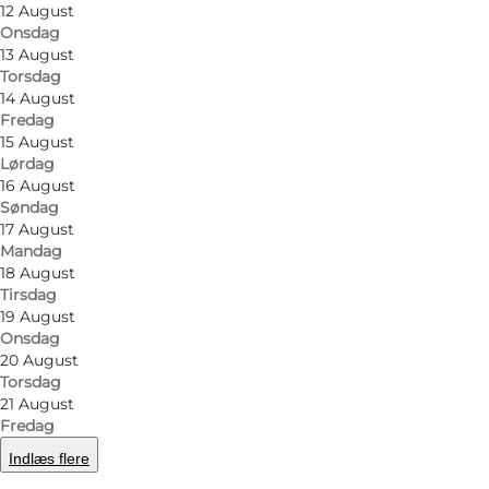
12 August
Onsdag
13 August
Torsdag
14 August
Fredag
15 August
Lørdag
16 August
Find vej
Søndag
17 August
5970 Ærøskøbing
Mandag
18 August
Tirsdag
19 August
Find vej
Onsdag
20 August
Torsdag
21 August
Fredag
Indlæs flere