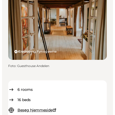
Ærøskøbing, Fyn og øerne
Foto
:
Guesthouse Andelen
6
rooms
16
beds
Besøg hjemmeside