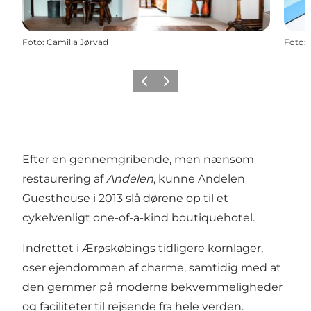
Foto
:
Camilla Jørvad
Foto
:
Forrige
Næste
Efter en gennemgribende, men nænsom
restaurering af
Andelen
, kunne Andelen
Guesthouse i 2013 slå dørene op til et
cykelvenligt one-of-a-kind boutiquehotel.
Indrettet i Ærøskøbings tidligere kornlager,
oser ejendommen af charme, samtidig med at
den gemmer på moderne bekvemmeligheder
og faciliteter til rejsende fra hele verden.