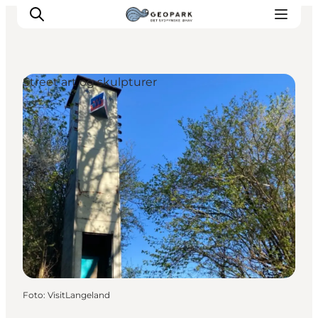
Street art og skulpturer
Foto
:
VisitLangeland