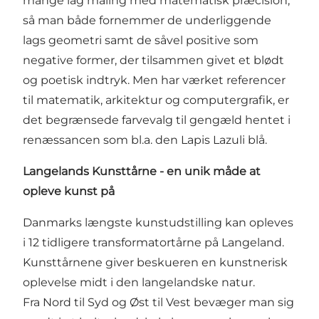
mange lag maling med matematisk præcision,
så man både fornemmer de underliggende
lags geometri samt de såvel positive som
negative former, der tilsammen givet et blødt
og poetisk indtryk. Men har værket referencer
til matematik, arkitektur og computergrafik, er
det begrænsede farvevalg til gengæld hentet i
renæssancen som bl.a. den Lapis Lazuli blå.
Langelands Kunsttårne - en unik måde at
opleve kunst på
Danmarks længste kunstudstilling kan opleves
i 12 tidligere transformatortårne på Langeland.
Kunsttårnene giver beskueren en kunstnerisk
oplevelse midt i den langelandske natur.
Fra Nord til Syd og Øst til Vest bevæger man sig