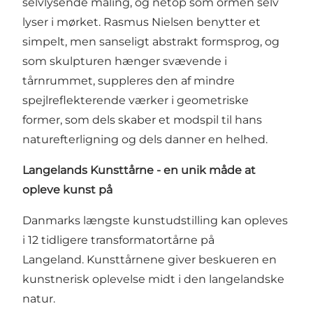
selvlysende maling, og netop som ormen selv
lyser i mørket. Rasmus Nielsen benytter et
simpelt, men sanseligt abstrakt formsprog, og
som skulpturen hænger svævende i
tårnrummet, suppleres den af mindre
spejlreflekterende værker i geometriske
former, som dels skaber et modspil til hans
naturefterligning og dels danner en helhed.
Langelands Kunsttårne - en unik måde at
opleve kunst på
Danmarks længste kunstudstilling kan opleves
i 12 tidligere transformatortårne på
Langeland. Kunsttårnene giver beskueren en
kunstnerisk oplevelse midt i den langelandske
natur.