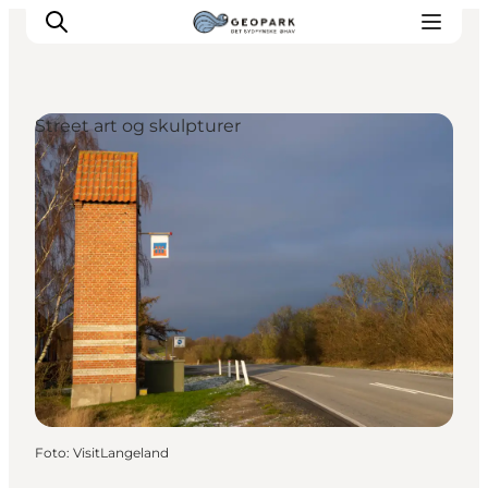
Street art og skulpturer
Foto
:
VisitLangeland