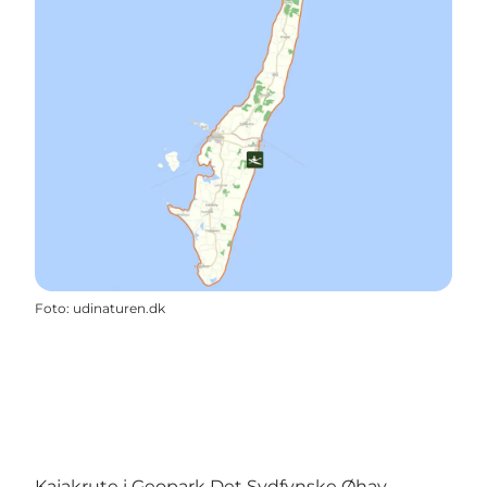
Foto
:
udinaturen.dk
Kajakrute i Geopark Det Sydfynske Øhav