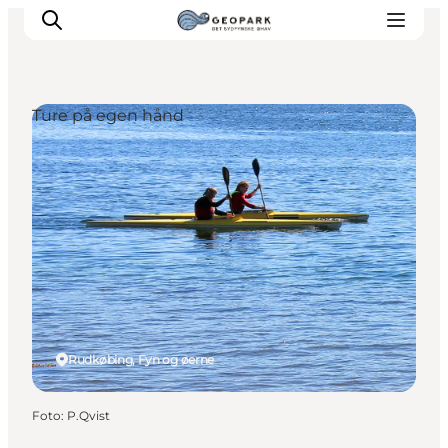
Ture på egen hånd
Rudkøbing, Fyn og øerne
Foto
:
P.Qvist