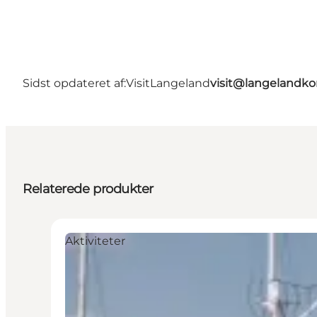
Sidst opdateret af:
VisitLangeland
visit@langeland
Relaterede produkter
Aktiviteter