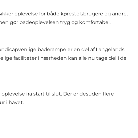
ikker oplevelse for både kørestolsbrugere og andre,
mpen gør badeoplevelsen tryg og komfortabel.
handicapvenlige baderampe er en del af Langelands
ige faciliteter i nærheden kan alle nu tage del i de
evelse fra start til slut. Der er desuden flere
r i havet.