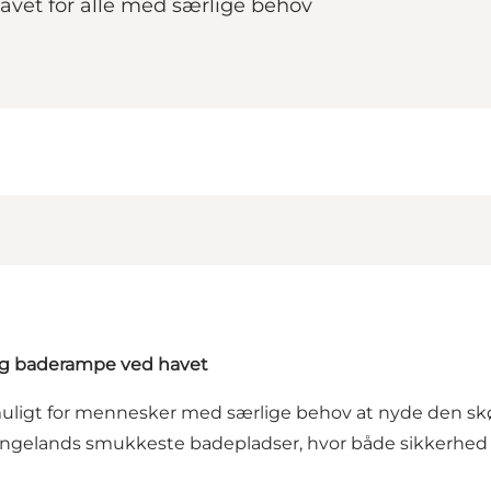
avet for alle med særlige behov
lig baderampe ved havet
gt for mennesker med særlige behov at nyde den skønn
ngelands smukkeste badepladser, hvor både sikkerhed o