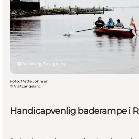
Rudkøbing, Fyn og øerne
Foto
:
Mette Johnsen
©
VisitLangeland
Handicapvenlig baderampe i 