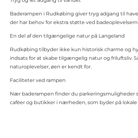
Tryg og let adgang til vandet
Baderampen i Rudkøbing giver tryg adgang til havet
der har behov for ekstra støtte ved badeoplevelser
En del af den tilgængelige natur på Langeland
Rudkøbing tilbyder ikke kun historisk charme og hy
indsats for at skabe tilgængelig natur og friluftsl
naturoplevelser, øen er kendt for.
Faciliteter ved rampen
Nær baderampen finder du parkeringsmuligheder samt t
caféer og butikker i nærheden, som byder på lokale s