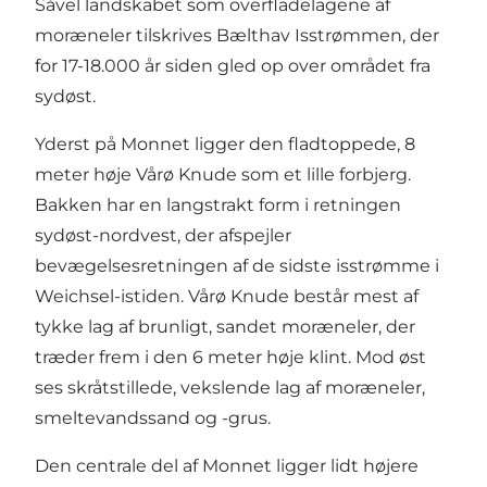
Såvel landskabet som overfladelagene af
moræneler tilskrives Bælthav Isstrømmen, der
for 17-18.000 år siden gled op over området fra
sydøst.
Yderst på Monnet ligger den fladtoppede, 8
meter høje Vårø Knude som et lille forbjerg.
Bakken har en langstrakt form i retningen
sydøst-nordvest, der afspejler
bevægelsesretningen af de sidste isstrømme i
Weichsel-istiden. Vårø Knude består mest af
tykke lag af brunligt, sandet moræneler, der
træder frem i den 6 meter høje klint. Mod øst
ses skråtstillede, vekslende lag af moræneler,
smeltevandssand og -grus.
Den centrale del af Monnet ligger lidt højere