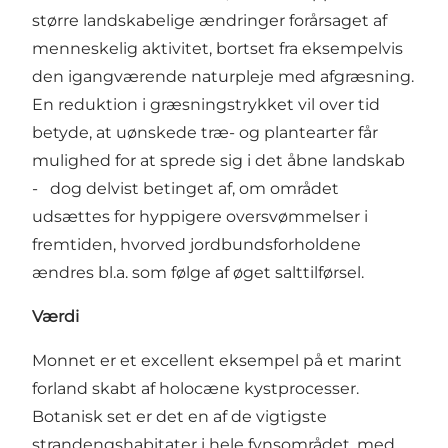
større landskabelige ændringer forårsaget af
menneskelig aktivitet, bortset fra eksempelvis
den igangværende naturpleje med afgræsning.
En reduktion i græsningstrykket vil over tid
betyde, at uønskede træ- og plantearter får
mulighed for at sprede sig i det åbne landskab
- dog delvist betinget af, om området
udsættes for hyppigere oversvømmelser i
fremtiden, hvorved jordbundsforholdene
ændres bl.a. som følge af øget salttilførsel.
Værdi
Monnet er et excellent eksempel på et marint
forland skabt af holocæne kystprocesser.
Botanisk set er det en af de vigtigste
strandengshabitater i hele fynsområdet, med