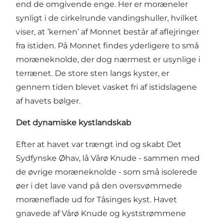
end de omgivende enge. Her er moræneler
synligt i de cirkelrunde vandingshuller, hvilket
viser, at ’kernen’ af Monnet består af aflejringer
fra istiden. På Monnet findes yderligere to små
moræneknolde, der dog nærmest er usynlige i
terrænet. De store sten langs kyster, er
gennem tiden blevet vasket fri af istidslagene
af havets bølger.
Det dynamiske kystlandskab
Efter at havet var trængt ind og skabt Det
Sydfynske Øhav, lå Vårø Knude - sammen med
de øvrige moræneknolde - som små isolerede
øer i det lave vand på den oversvømmede
moræneflade ud for Tåsinges kyst. Havet
gnavede af Vårø Knude og kyststrømmene