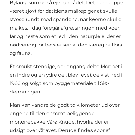
Bylaug, som også ejer området. Det har næppe
været sjovt for datidens malkepiger at skulle
stæse rundt med spandene, når køerne skulle
malkes. I dag foregår afgræsningen med køer,
får og heste som et led i den naturpleje, der er
nødvendig for bevarelsen af den særegne flora
og fauna.
Et smukt stendige, der engang delte Monnet i
en indre og en ydre del, blev revet delvist ned i
1960 og solgt som byggemateriale til Siø-
dæmningen.
Man kan vandre de godt to kilometer ud over
engene til den ensomt beliggende
morænebakke Vårø Knude, hvorfra der er
udsigt over Øhavet. Derude findes spor af