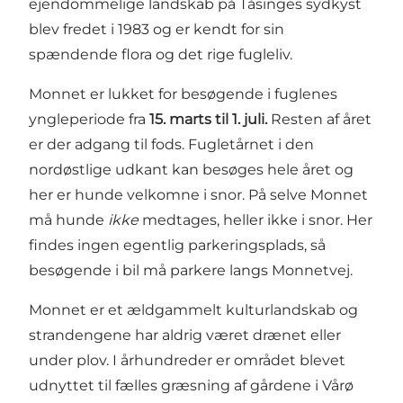
ejendommelige landskab på Tåsinges sydkyst
blev fredet i 1983 og er kendt for sin
spændende flora og det rige fugleliv.
Monnet er lukket for besøgende i fuglenes
yngleperiode fra
15. marts til 1. juli.
Resten af året
er der adgang til fods. Fugletårnet i den
nordøstlige udkant kan besøges hele året og
her er hunde velkomne i snor. På selve Monnet
må hunde
ikke
medtages, heller ikke i snor. Her
findes ingen egentlig parkeringsplads, så
besøgende i bil må parkere langs Monnetvej.
Monnet er et ældgammelt kulturlandskab og
strandengene har aldrig været drænet eller
under plov. I århundreder er området blevet
udnyttet til fælles græsning af gårdene i Vårø