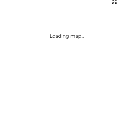
Loading map...
Følg med og del dine øjeblikke