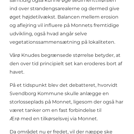
samtidig også kunne øge sedimenttilførslen
ind over strandengsarealerne og dermed give
øget højdetilvækst. Balancen mellem erosion
og aflejring vil influere på Monnets fremtidige
udvikling, også hvad angår selve
vegetationssammensætning på lokaliteten.
Vårø Knudes begrænsede størrelse betyder, at
den over tid principielt set kan eroderes bort af
havet.
På et tidspunkt blev det debatteret, hvorvidt
Svendborg Kommune skulle anlægge en
storlosseplads på Monnet, ligesom der også har
været tanker om en fast forbindelse til
Ærø med en tilkørselsvej via Monnet.
Da området nu er fredet, vil der næppe ske