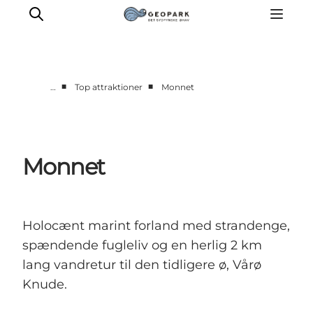
■
■
…
Top attraktioner
Monnet
Aktiviteter
Udforsk
Geologi
Monnet
Lyd
Video
Om
Holocænt marint forland med strandenge,
spændende fugleliv og en herlig 2 km
lang vandretur til den tidligere ø, Vårø
Knude.