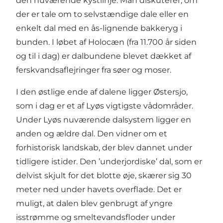
den nuværende kystlinje. Man diskuterer, om
der er tale om to selvstændige dale eller en
enkelt dal med en ås-lignende bakkeryg i
bunden. I løbet af Holocæn (fra 11.700 år siden
og til i dag) er dalbundene blevet dækket af
ferskvandsaflejringer fra søer og moser.
I den østlige ende af dalene ligger Østersjo,
som i dag er et af Lyøs vigtigste vådområder.
Under Lyøs nuværende dalsystem ligger en
anden og ældre dal. Den vidner om et
forhistorisk landskab, der blev dannet under
tidligere istider. Den ’underjordiske’ dal, som er
delvist skjult for det blotte øje, skærer sig 30
meter ned under havets overflade. Det er
muligt, at dalen blev genbrugt af yngre
isstrømme og smeltevandsfloder under