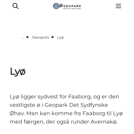
■
■
…
Geospots
Lyø
Aktiviteter
Udforsk
Geologi
Lyø
Lyd
Video
Om
Lyø ligger sydvest for Faaborg, og er den
vestligste ø i Geopark Det Sydfynske
Øhav. Man kan komme fra Faaborg til Lyø
med færgen, der også runder Avernakø.