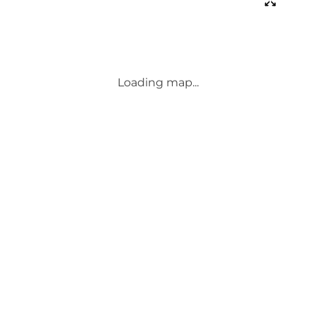
Loading map...
Følg med og del dine øjeblikke