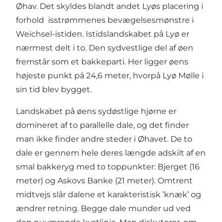
Øhav. Det skyldes blandt andet Lyøs placering i
forhold isstrømmenes bevægelsesmønstre i
Weichsel-istiden. Istidslandskabet på Lyø er
nærmest delt i to. Den sydvestlige del af øen
fremstår som et bakkeparti. Her ligger øens
højeste punkt på 24,6 meter, hvorpå Lyø Mølle i
sin tid blev bygget.
Landskabet på øens sydøstlige hjørne er
domineret af to parallelle dale, og det finder
man ikke finder andre steder i Øhavet. De to
dale er gennem hele deres længde adskilt af en
smal bakkeryg med to toppunkter: Bjerget (16
meter) og Askovs Banke (21 meter). Omtrent
midtvejs slår dalene et karakteristisk ’knæk’ og
ændrer retning. Begge dale munder ud ved