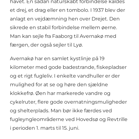
havet. En sådan naturskabt forbindelse kaldes
et drej, et drag eller en tombolo. I 1937 blev der
anlagt en vejdæmning hen over Drejet. Den
sikrede en stabil forbindelse mellem øerne.
Man kan sejle fra Faaborg til Avernakø med
færgen, der også sejler til Lyø.
Avernakø har en samlet kystlinje på 19
kilometer med gode badestrande, fiskepladser
og et rigt fugleliv. I enkelte vandhuller er der
mulighed for at se og høre den sjældne
klokkefrø. Øen har markerede vandre og
cykelruter, flere gode overnatningsmuligheder
og shelterplads. Man bør ikke færdes ved
fugleyngleområderne ved Hovedsø og Revtrille
i perioden 1. marts til 15. juni.