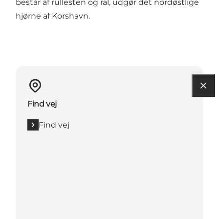
består af rullesten og ral, udgør det nordøstlige
hjørne af Korshavn.
Find vej
Find vej