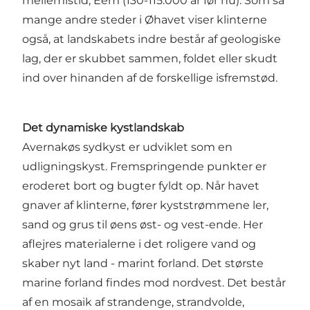
mellemistid, Eem (130-115.000 år før nu). Som så
mange andre steder i Øhavet viser klinterne
også, at landskabets indre består af geologiske
lag, der er skubbet sammen, foldet eller skudt
ind over hinanden af de forskellige isfremstød.
Det dynamiske kystlandskab
Avernakøs sydkyst er udviklet som en
udligningskyst. Fremspringende punkter er
eroderet bort og bugter fyldt op. Når havet
gnaver af klinterne, fører kyststrømmene ler,
sand og grus til øens øst- og vest-ende. Her
aflejres materialerne i det roligere vand og
skaber nyt land - marint forland. Det største
marine forland findes mod nordvest. Det består
af en mosaik af strandenge, strandvolde,