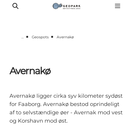
■
■
…
Geospots
Avernakø
Aktiviteter
Udforsk
Geologi
Avernakø
Lyd
Video
Om
Avernakø ligger cirka syv kilometer sydøst
for Faaborg. Avernakø bestod oprindeligt
af to selvstændige øer - Avernak mod vest
og Korshavn mod øst.