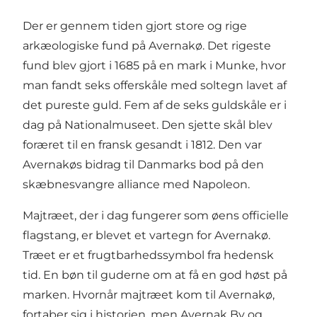
Der er gennem tiden gjort store og rige
arkæologiske fund på Avernakø. Det rigeste
fund blev gjort i 1685 på en mark i Munke, hvor
man fandt seks offerskåle med soltegn lavet af
det pureste guld. Fem af de seks guldskåle er i
dag på Nationalmuseet. Den sjette skål blev
foræret til en fransk gesandt i 1812. Den var
Avernakøs bidrag til Danmarks bod på den
skæbnesvangre alliance med Napoleon.
Majtræet, der i dag fungerer som øens officielle
flagstang, er blevet et vartegn for Avernakø.
Træet er et frugtbarhedssymbol fra hedensk
tid. En bøn til guderne om at få en god høst på
marken. Hvornår majtræet kom til Avernakø,
fortaber sig i historien, men Avernak By og