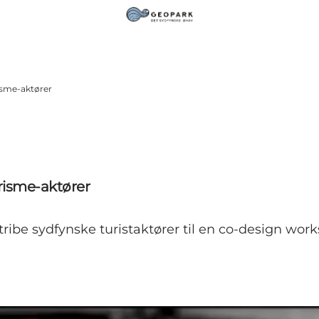
isme-aktører
risme-aktører
stribe sydfynske turistaktører til en co-design w