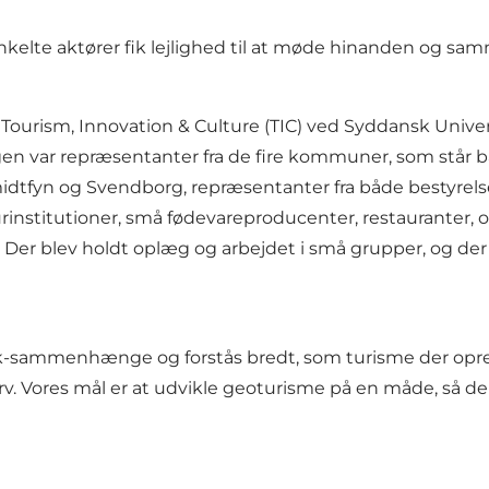
kelte aktører fik lejlighed til at møde hinanden og sam
 Tourism, Innovation & Culture (TIC) ved Syddansk Univ
en var repræsentanter fra de fire kommuner, som står ba
midtfyn og Svendborg, repræsentanter fra både bestyre
institutioner, små fødevareproducenter, restauranter, 
v. Der blev holdt oplæg og arbejdet i små grupper, og 
k-sammenhænge og forstås bredt, som turisme der opret
arv. Vores mål er at udvikle geoturisme på en måde, så de