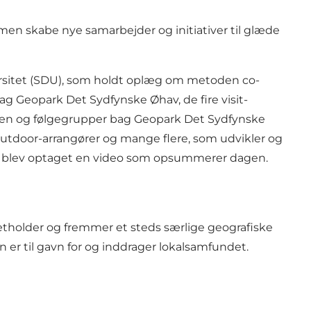
men skabe nye samarbejder og initiativer til glæde
ersitet (SDU), som holdt oplæg om metoden co-
g Geopark Det Sydfynske Øhav, de fire visit-
lsen og følgegrupper bag Geopark Det Sydfynske
outdoor-arrangører og mange flere, som udvikler og
der blev optaget en video som opsummerer dagen.
holder og fremmer et steds særlige geografiske
n er til gavn for og inddrager lokalsamfundet.