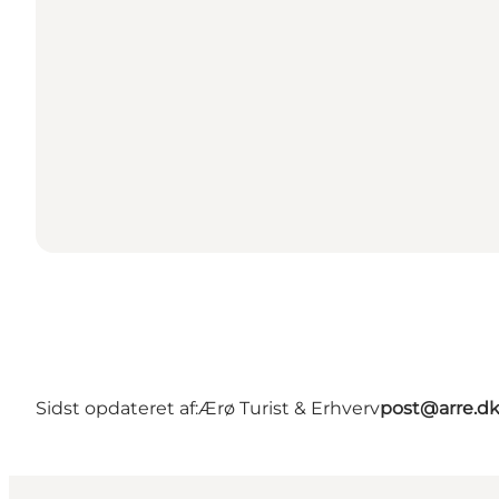
Sidst opdateret af:
Ærø Turist & Erhverv
post@arre.d