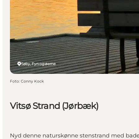
Søby, Fyn og øerne
Foto
:
Conny Kock
Vitsø Strand (Jørbæk)
Nyd denne naturskønne stenstrand med badeb