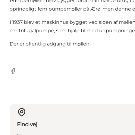
Pumpemøllen blev bygget fordi man havde brug for at
oprindeligt fem pumpemøller på Ærø, men denne e
I 1937 blev et maskinhus bygget ved siden af møllen,
centrifugalpumpe, som hjalp til med udpumpningen i
Der er offentlig adgang til møllen.
Facebook
Find vej