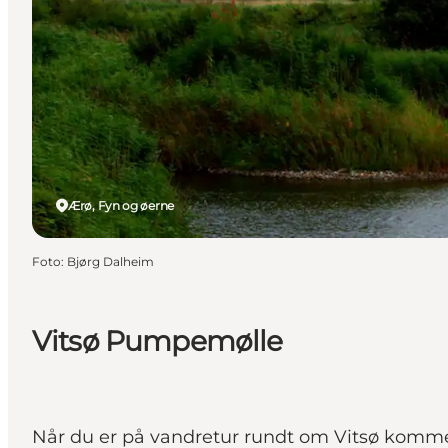
Ærø, Fyn og øerne
Foto
:
Bjørg Dalheim
Vitsø Pumpemølle
Når du er på vandretur rundt om Vitsø komme