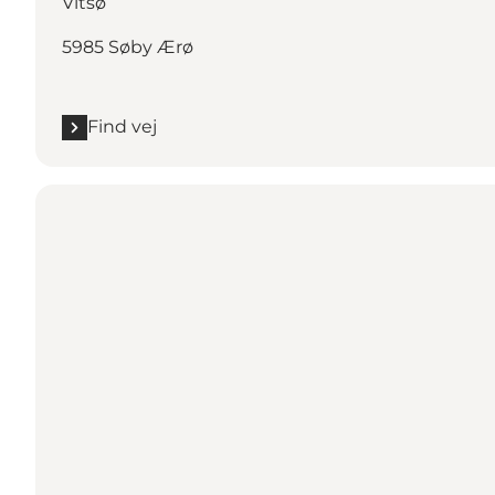
Vitsø
5985 Søby Ærø
Find vej