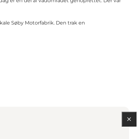
 dag er en del af vådområdet genoprettet. Der var
okale Søby Motorfabrik. Den trak en