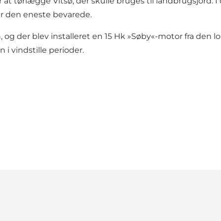
 tørlægge Vitsø, der skulle bruges til landbrugsjord. I
r den eneste bevarede.
 og der blev installeret en 15 Hk »Søby«-motor fra den l
 vindstille perioder.