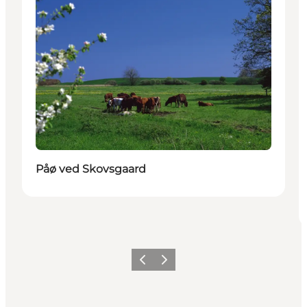
Påø ved Skovsgaard
Forrige
Næste