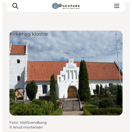
Kirker og klostre
Foto
:
VisitSvendborg
©
knud mortensen