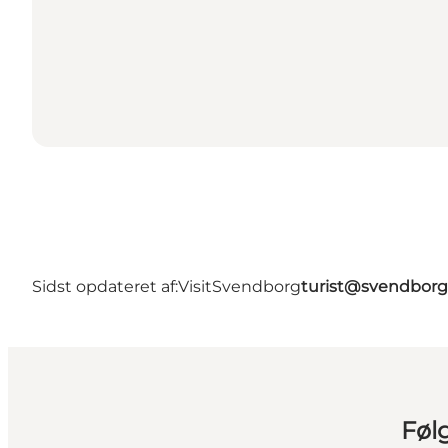
Sidst opdateret af:
VisitSvendborg
turist@svendborg
Føl