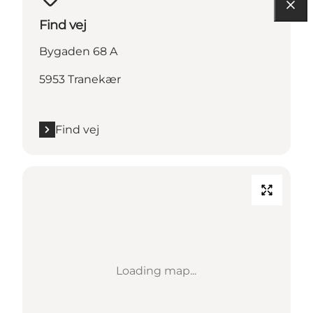
Find vej
Bygaden 68 A
5953 Tranekær
Find vej
Loading map...