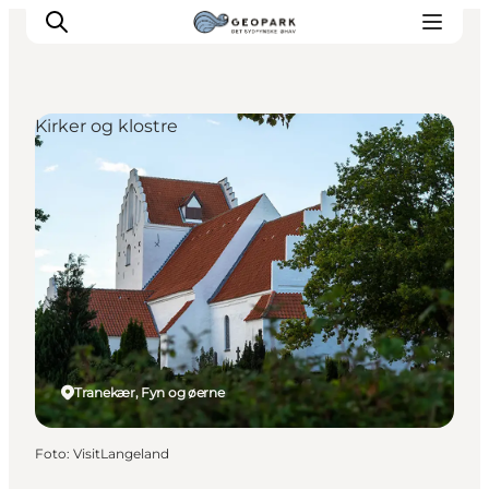
Kirker og klostre
Tranekær, Fyn og øerne
Foto
:
VisitLangeland