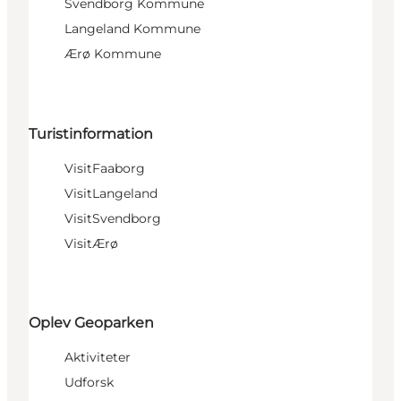
Svendborg Kommune
Langeland Kommune
Ærø Kommune
Turistinformation
VisitFaaborg
VisitLangeland
VisitSvendborg
VisitÆrø
Oplev Geoparken
Aktiviteter
Udforsk