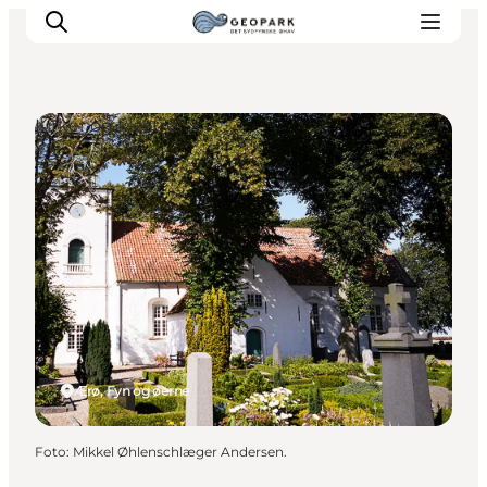
Kirker og klostre
Ærø, Fyn og øerne
Foto
:
Mikkel Øhlenschlæger Andersen.