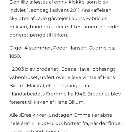
Den lille afløstes af en ny klokke, som blev
indviet 1. søndag i advent 2011. Anskaffelsen
skyldtes afdøde gårdejer Laurits Fabricius
Eriksen, Tranderup, der i sit testamente havde
doneret penge til kirken.
Orgel, 4 stemmer, Peder Hansen, Gudme, ca.
1850.
I 2003 blev broderiet "Edens Have" ophængt i
våbenhuset, udført over elleve vintre af Hans
Billum, Marstal, efter tegninger fra
Håndarbejdets Fremme fra 1945. Broderiet blev
foræret til kirken af Hans Billum.
Alle Ærøs kirker (undtagen Ommel) er åbne
hele året kl. 8.00-16.00, bortset fra, når der finder
kirkelige handlinger sted.