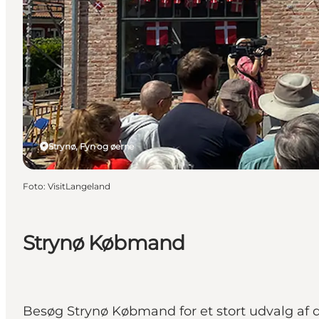
Strynø, Fyn og øerne
Foto
:
VisitLangeland
Strynø Købmand
Besøg Strynø Købmand for et stort udvalg af dag