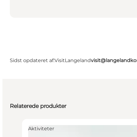
Sidst opdateret af:
VisitLangeland
visit@langeland
Relaterede produkter
Aktiviteter