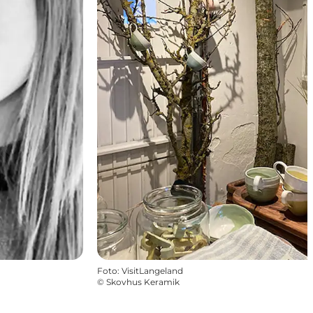
Foto
:
VisitLangeland
©
Skovhus Keramik