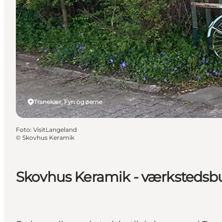
Tranekær, Fyn og øerne
Foto
:
VisitLangeland
©
Skovhus Keramik
Skovhus Keramik - værkstedsbu