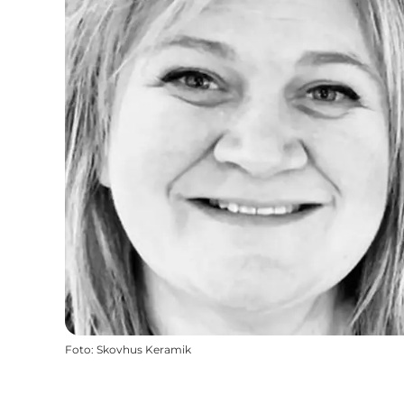
Foto
:
Skovhus Keramik