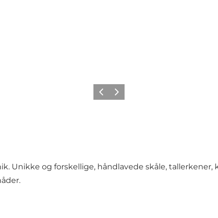
Forrige
Næste
k. Unikke og forskellige, håndlavede skåle, tallerkener,
måder.