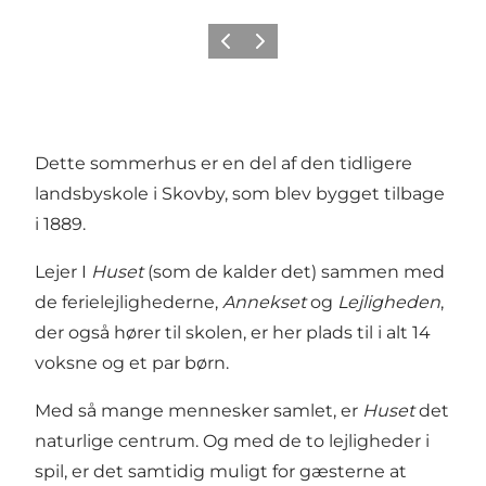
Forrige
Næste
Dette sommerhus er en del af den tidligere
landsbyskole i Skovby, som blev bygget tilbage
i 1889.
Lejer I
Huset
(som de kalder det) sammen med
de ferielejlighederne,
Annekset
og
Lejligheden
,
der også hører til skolen, er her plads til i alt 14
voksne og et par børn.
Med så mange mennesker samlet, er
Huset
det
naturlige centrum. Og med de to lejligheder i
spil, er det samtidig muligt for gæsterne at