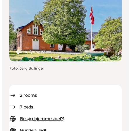
Ærø, Fyn og øerne
Foto
:
Jørg Bullinger
2
rooms
7
beds
Besøg hjemmeside
Hunde tilladt