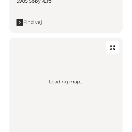
5985 Søby Ærø
Find vej
Loading map...