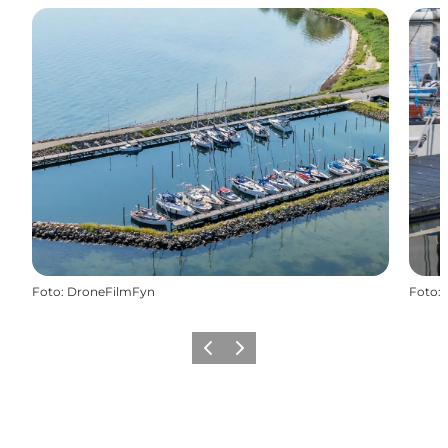
Foto
:
DroneFilmFyn
Foto
:
Forrige
Næste