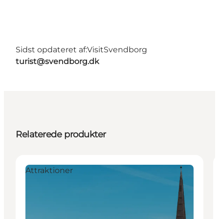
Sidst opdateret af:
VisitSvendborg
turist@svendborg.dk
Relaterede produkter
Attraktioner