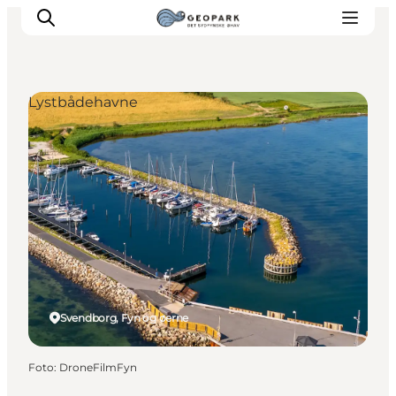
Lystbådehavne
Svendborg, Fyn og øerne
Foto
:
DroneFilmFyn