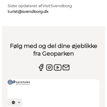
Sidst opdateret af:
VisitSvendborg
turist@svendborg.dk
Følg med og del dine øjeblikke
fra Geoparken
Vælg sprog