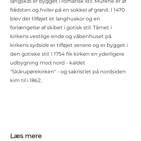
langskib er bygget i romansk stil. Murene er af
frådsten og hviler på en sokkel af granit. I 1470
blev der tilføjet et langhuskor og en
forlængelse af skibet i gotisk stil. Tårnet i
kirkens vestlige ende og våbenhuset på
kirkens sydside er tilføjet senere og er bygget i
den gotiske stil. I 1754 fik kirken en yderligere
udbygning mod nord - kaldet
"Skårupørekirken" - og sakristiet på nordsiden
kim til i 1862.
Læs mere