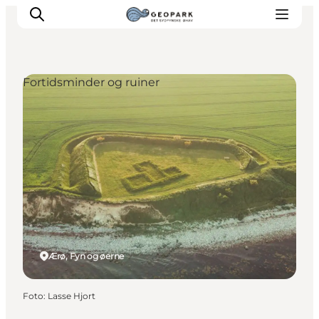
Fortidsminder og ruiner
Ærø, Fyn og øerne
Foto
:
Lasse Hjort