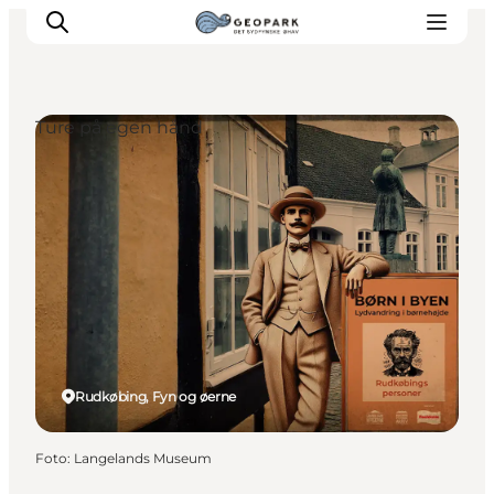
Ture på egen hånd
Rudkøbing, Fyn og øerne
Foto
:
Langelands Museum