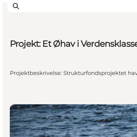
Projekt: Et Øhav i Verdensklass
Projektbeskrivelse: Strukturfondsprojektet h
Øvrige virksomheder