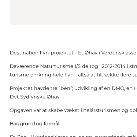
Destination Fyn-projektet - Et Øhav i Verdensklasse
Daværende Naturturisme I/S deltog i 2012-2014 i st
turisme omkring hele Fyn - altså at tiltrække flere 
Projektet havde tre ”ben”; udvikling af en DMO, en H
Det Sydfynske Øhav.
Opgaven var at skabe vækst i helårsturismen og o
Baggrund og formål