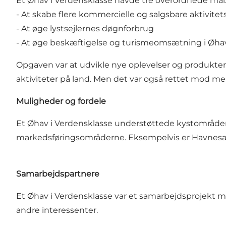
Et Øhav i Verdensklasse havde tre overordnede mål
- At skabe flere kommercielle og salgsbare aktivite
- At øge lystsejlernes døgnforbrug
- At øge beskæftigelse og turismeomsætning i Øha
Opgaven var at udvikle nye oplevelser og produkter ti
aktiviteter på land. Men det var også rettet mod 
Muligheder og fordele
Et Øhav i Verdensklasse understøttede kystområder
markedsføringsområderne. Eksempelvis er Havnesam
Samarbejdspartnere
Et Øhav i Verdensklasse var et samarbejdsprojekt me
andre interessenter.