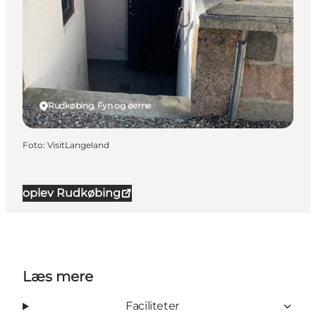
Rudkøbing, Fyn og øerne
Foto
:
VisitLangeland
oplev Rudkøbing
Læs mere
Faciliteter