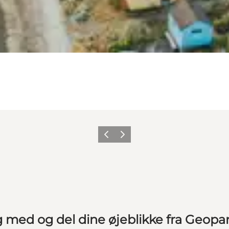
Forrige
Næste
g med og del dine øjeblikke fra Geopa