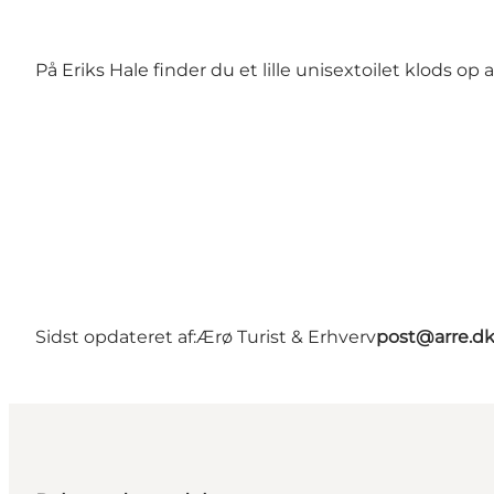
På Eriks Hale finder du et lille unisextoilet klods o
Sidst opdateret af:
Ærø Turist & Erhverv
post@arre.d