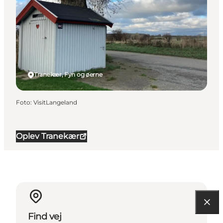
Tranekær, Fyn og øerne
Foto
:
VisitLangeland
Oplev Tranekær
Find vej