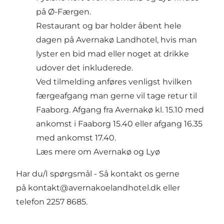
på Ø-Færgen.
Restaurant og bar holder åbent hele
dagen på
Avernakø Landhotel
, hvis man
lyster en bid mad eller noget at drikke
udover det inkluderede.
Ved tilmelding anføres venligst hvilken
færgeafgang man gerne vil tage retur til
Faaborg. Afgang fra Avernakø kl. 15.10 med
ankomst i Faaborg 15.40 eller afgang 16.35
med ankomst 17.40.
Læs mere om
Avernakø
og
Lyø
Har du/I spørgsmål - Så kontakt os gerne
på
kontakt@avernakoelandhotel.dk
eller
telefon 2257 8685.