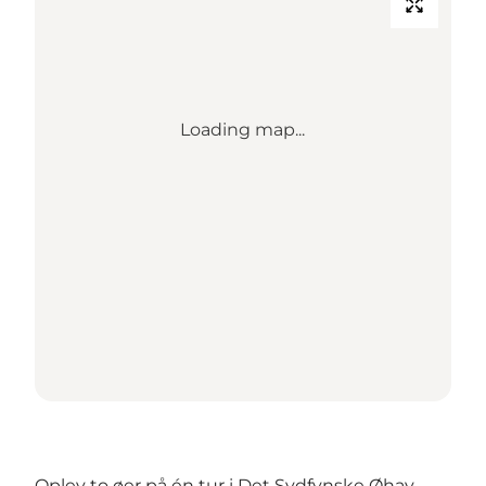
Loading map...
Oplev to øer på én tur i Det Sydfynske Øhav,