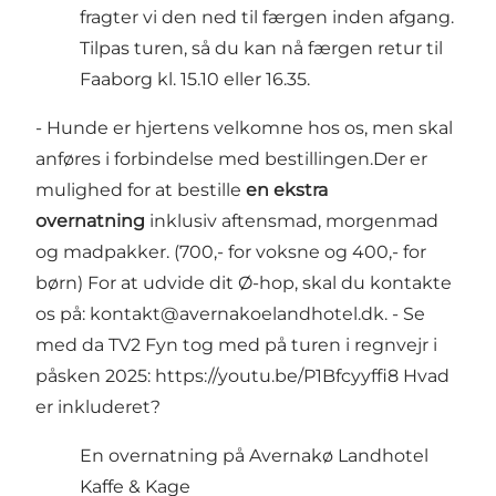
fragter vi den ned til færgen inden afgang.
Tilpas turen, så du kan nå færgen retur til
Faaborg kl. 15.10 eller 16.35.
- Hunde er hjertens velkomne hos os, men skal
anføres i forbindelse med bestillingen.Der er
mulighed for at bestille
en ekstra
overnatning
inklusiv aftensmad, morgenmad
og madpakker. (700,- for voksne og 400,- for
børn) For at udvide dit Ø-hop, skal du kontakte
os på: kontakt@avernakoelandhotel.dk. - Se
med da TV2 Fyn tog med på turen i regnvejr i
påsken 2025:
https://youtu.be/P1Bfcyyffi8
Hvad
er inkluderet?
En overnatning på Avernakø Landhotel
Kaffe & Kage