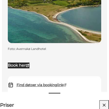
Foto
:
Avernakø Landhotel
Book her
Find datoer via bookinglink
Up to 985 DKK
Priser
Besøg hjemmeside