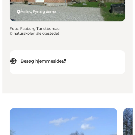
Årslev, Fyn og øerne
Foto
:
Faaborg Turistbureau
©
naturskolen åløkkestedet
Besøg hjemmeside