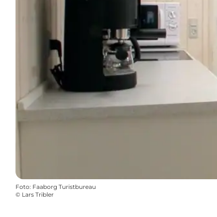
Foto
:
Faaborg Turistbureau
©
Lars Tribler