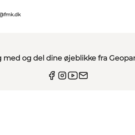
g@fmk.dk
g med og del dine øjeblikke fra Geopa