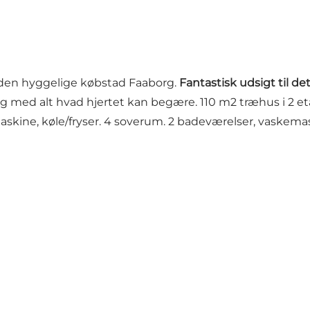
 den hyggelige købstad Faaborg.
Fantastisk udsigt til d
ng med alt hvad hjertet kan begære. 110 m2 træhus i 2 e
ne, køle/fryser. 4 soverum. 2 badeværelser, vaskemas