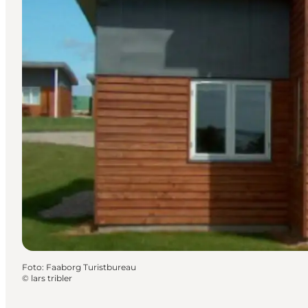
Foto
:
Faaborg Turistbureau
©
lars tribler