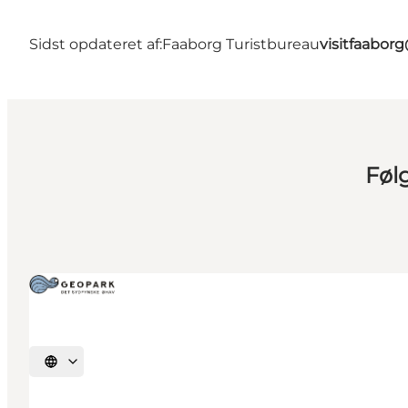
Sidst opdateret af:
Faaborg Turistbureau
visitfaabor
Føl
Vælg sprog