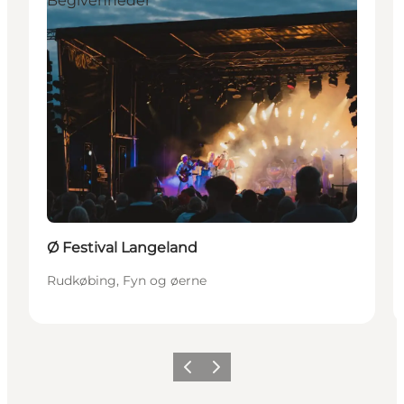
Begivenheder
Ø Festival Langeland
Rudkøbing, Fyn og øerne
Forrige
Næste