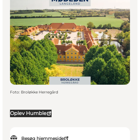
Foto
:
Broløkke Herregård
Oplev Humble
Besøg hjemmeside