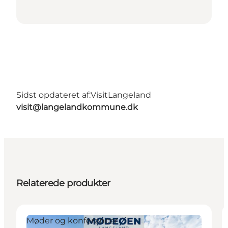
Sidst opdateret af:
VisitLangeland
visit@langelandkommune.dk
Relaterede produkter
Møder og konferencer