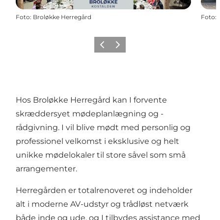
Foto
:
Broløkke Herregård
Foto
:
Forrige
Næste
Hos Broløkke Herregård kan I forvente
skræddersyet mødeplanlægning og -
rådgivning. I vil blive mødt med personlig og
professionel velkomst i eksklusive og helt
unikke mødelokaler til store såvel som små
arrangementer.
Herregården er totalrenoveret og indeholder
alt i moderne AV-udstyr og trådløst netværk
både inde og ude, og I tilbydes assistance med