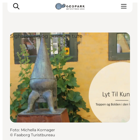
Sightseeing og guidede ture
Foto
:
Michella Kornager
©
Faaborg Turistbureau