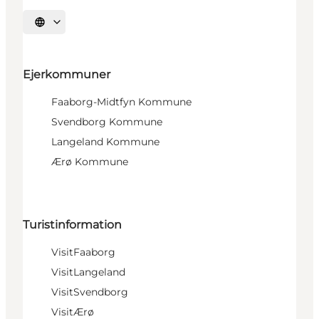
Vælg sprog
Ejerkommuner
Faaborg-Midtfyn Kommune
Svendborg Kommune
Langeland Kommune
Ærø Kommune
Turistinformation
VisitFaaborg
VisitLangeland
VisitSvendborg
VisitÆrø