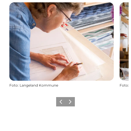
Foto
:
Langeland Kommune
Foto
:
Forrige
Næste