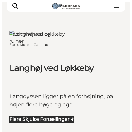
Spodsbjerg, Fyn og øerne
Fortidsminder og
ruiner
Foto
:
Morten Gaustad
Langhøj ved Løkkeby
Langdyssen ligger på en forhøjning, på
højen flere bøge og ege.
Flere Skjulte Fortællinger