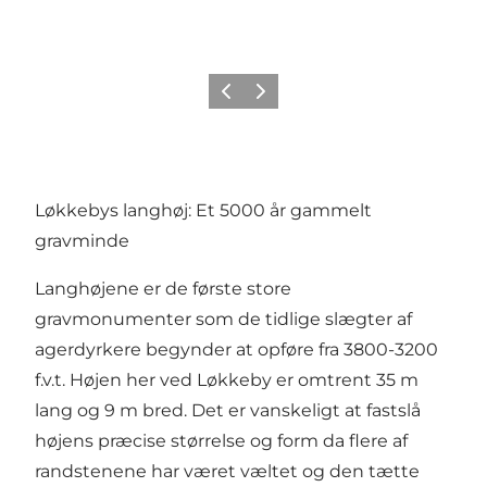
Forrige
Næste
Løkkebys langhøj: Et 5000 år gammelt
gravminde
Langhøjene er de første store
gravmonumenter som de tidlige slægter af
agerdyrkere begynder at opføre fra 3800-3200
f.v.t. Højen her ved Løkkeby er omtrent 35 m
lang og 9 m bred. Det er vanskeligt at fastslå
højens præcise størrelse og form da flere af
randstenene har været væltet og den tætte